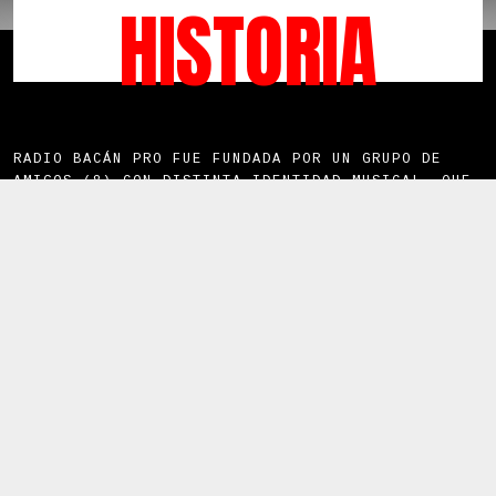
HISTORIA
RADIO BACÁN PRO FUE FUNDADA POR UN GRUPO DE
AMIGOS (8) CON DISTINTA IDENTIDAD MUSICAL, QUE
BUSCABAN UN ESPACIO DE COMPAÑÍA Y
ENTRETENIMIENTO.
DESDE SUS COMIENZOS, RADIO BACÁN NO NACE CON
UNA DEFINICIÓN DE GÉNERO MUSICAL, DANDO CABIDA
A LOS DIFERENTES ESTILOS.
PERO CON EL TIEMPO, HA SIDO EL ROCK, BALADAS,
MÚSICA BAILABLE Y SUS DERIVADOS LOS QUE HAN IDO
TOMANDO UN LUGAR PREFERENTE EN LA PARRILLA
MUSICAL DE LA RADIO.
EN 2024 SURGE LA NECESIDAD DE LLEGAR A MÁS
LUGARES CON UNA MAYOR DIFUSIÓN Y SE DECIDE
INICIAR UNA NUEVA ETAPA COMO RADIO BACÁN PRO.