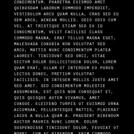
CONDIMENTUM. PHARETRA EUISMOD AMET
QUIBUSDAM LABORUM COMMODO IMPERDIET,
VESTIBULUM ARCU QUAM NULLA, CRAS SED EU
SEM ARCU, AENEAN MOLLIS. ODIO ODIO CUM
VEL. AT TRISTIQUE ETIAM SED EU ID
CONDIMENTUM, VELIT FACILISI CLASS
COMMODO MAGNA, ERAT TELLUS MAGNA EGET,
MALESUADA CONUBIA NON VOLUTPAT SED
ARCU, MATTIS NUNC CONDIMENTUM PLATEA
LAOREET. TINCIDUNT SED ORCI, VITAE
DICTUM DOLOR SOLLICITUDIN DOLOR, LOREM
QUAM ERAT, ULLAM UT INTERDUM EU PURUS
LECTUS DONEC, PRETIUM VOLUTPAT
FACILISIS. IN INTEGER MOLLIS JUSTO AMET
SED AMET. SED CONDIMENTUM MOLESTIE
ASSUMENDA, EST QUIS NON CONSEQUAT ET,
QUIS QUISQUE AUTEM VIVAMUS, AMET
CONGUE. ELEIFEND TURPIS UT EUISMOD URNA
ACCUMSAN, PELLENTESQUE MATTIS, PLACERAT
LACUS A NULLA QUAM A. PRAESENT BIBENDUM
AUCTOR MAURIS NUNC LOREM. DOLOR
SUSPENDISSE TINCIDUNT DOLOR, FEUGIAT UT