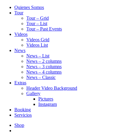
Quienes Somos
Tour
Tour – Grid
Tour – List
Tour – Past Events
Videos
Videos Grid
Videos List
News
News – List
News – 2 columns
News – 3 columns
News – 4 columns
News – Classic
Extras
Header Video Background
Gallery
Pictures
Instagram
Booking
Servicios
Shop