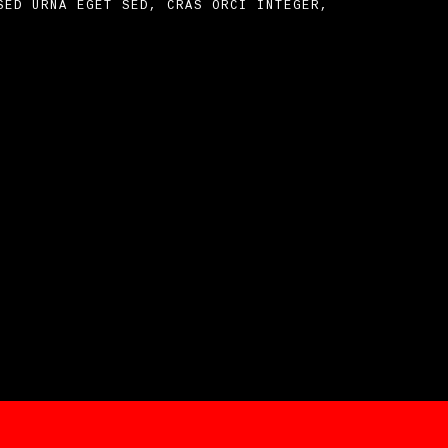
SED URNA EGET SED, CRAS ORCI INTEGER,